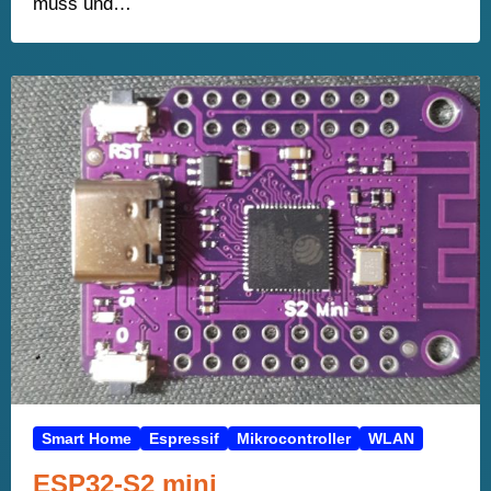
muss und…
Smart Home
Espressif
Mikrocontroller
WLAN
ESP32-S2 mini