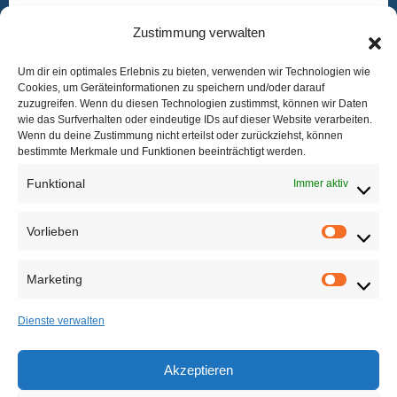
Zustimmung verwalten
Januar 2024
Um dir ein optimales Erlebnis zu bieten, verwenden wir Technologien wie
Dezember 2023
Cookies, um Geräteinformationen zu speichern und/oder darauf
zuzugreifen. Wenn du diesen Technologien zustimmst, können wir Daten
wie das Surfverhalten oder eindeutige IDs auf dieser Website verarbeiten.
September 2023
Wenn du deine Zustimmung nicht erteilst oder zurückziehst, können
bestimmte Merkmale und Funktionen beeinträchtigt werden.
August 2023
Funktional
Immer aktiv
Vorlieben
Vorlieb
Marketing
Marketi
Maker Hub
Dienste verwalten
Akzeptieren