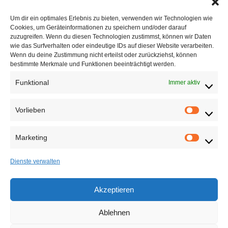
Wenn dir meine Arbeit gefällt, würde ich mich über
Um dir ein optimales Erlebnis zu bieten, verwenden wir Technologien wie
einen Kaffee freuen
Cookies, um Geräteinformationen zu speichern und/oder darauf
zuzugreifen. Wenn du diesen Technologien zustimmst, können wir Daten
wie das Surfverhalten oder eindeutige IDs auf dieser Website verarbeiten.
Teilen auf
Wenn du deine Zustimmung nicht erteilst oder zurückziehst, können
bestimmte Merkmale und Funktionen beeinträchtigt werden.
Funktional
Immer aktiv
Vorlieben
Vorlieb
Marketing
Marketi
Maker Hub
Dienste verwalten
Akzeptieren
Ablehnen
Maker Hub© Alle Rechte vorbehalten.
|
Blogus
von