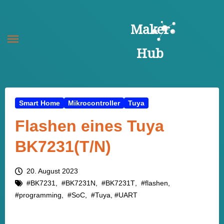
Zum
Inhalt
Maker
springen
Hub
Smart Home
Mikrocontroller
Tuya
Flashen eines Tuya
BK7231(T/N)
20. August 2023
#BK7231
,  
#BK7231N
,  
#BK7231T
,  
#flashen
,  
#programming
,  
#SoC
,  
#Tuya
, 
#UART