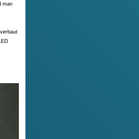
nd man
 verbaut
 LED