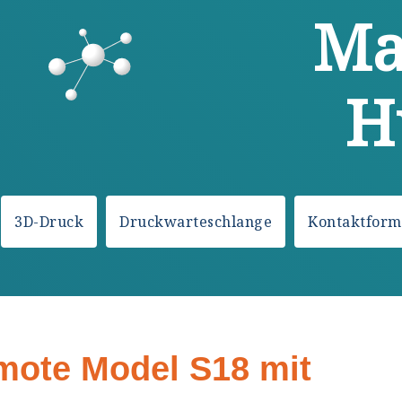
Ma
H
3D-Druck
Druckwarteschlange
Kontaktform
emote Model S18 mit