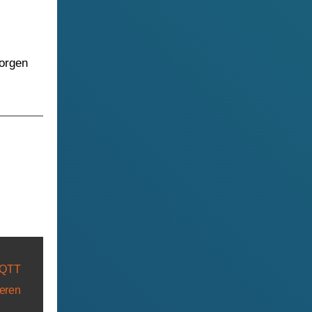
sorgen
MQTT
ieren