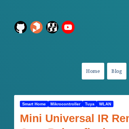
Zum
Inhalt
springen
Home
Blog
Smart Home
Mikrocontroller
Tuya
WLAN
Mini Universal IR R