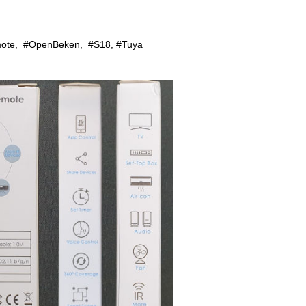
mote
,  
#OpenBeken
,  
#S18
, 
#Tuya