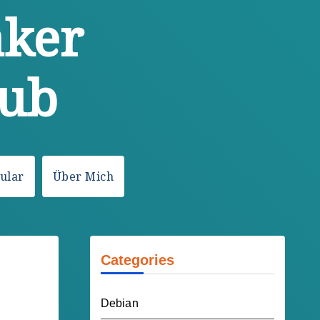
ker
ub
ular
Über Mich
Categories
Debian